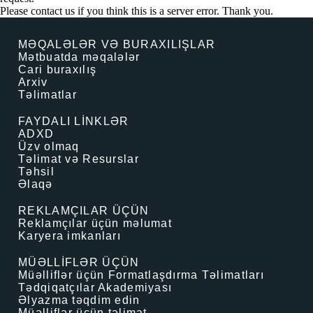
Please contact us if you think this is a server error. Thank you.
MƏQALƏLƏR VƏ BURAXILIŞLAR
Mətbuatda məqalələr
Cari buraxılış
Arxiv
Təlimatlar
FAYDALI LİNKLƏR
ADXD
Üzv olmaq
Təlimat və Resurslar
Təhsil
Əlaqə
REKLAMÇILAR ÜÇÜN
Reklamçılar üçün məlumat
Karyera imkanları
MÜƏLLİFLƏR ÜÇÜN
Müəlliflər üçün Formatlaşdırma Təlimatları
Tədqiqatçılar Akademiyası
Əlyazma təqdim edin
Müəlliflər üçün təlimat