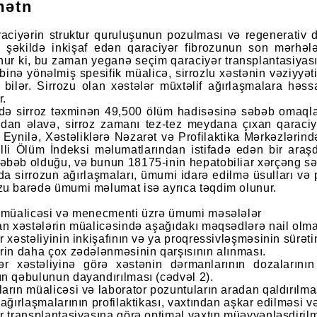
mətn
raciyərin struktur quruluşunun pozulması və regenerativ 
v şəkildə inkişaf edən qaraciyər fibrozunun son mərhələ
ur ki, bu zaman yeganə seçim qaraciyər transplantasiyası 
inə yönəlmiş spesifik müalicə, sirrozlu xəstənin vəziyyə
 bilər. Sirrozu olan xəstələr müxtəlif ağırlaşmalara hə
r.
ldə sirroz təxminən 49,500 ölüm hadisəsinə səbəb omaqla
ndan əlavə, sirroz zamanı tez-tez meydana çıxan qaraci
. Eynilə, Xəstəliklərə Nəzarət və Profilaktika Mərkəzlər
lli Ölüm İndeksi məlumatlarından istifadə edən bir araşd
əbəb olduğu, və bunun 18175-inin hepatobiliar xərçəng sə
 sirrozun ağırlaşmaları, ümumi idarə edilmə üsulları və 
zu barədə ümumi məlumat isə ayrıca təqdim olunur.
n müalicəsi və menecmenti üzrə ümumi məsələlər
an xəstələrin müalicəsində aşağıdakı məqsədlərə nail olm
r xəstəliyinin inkişafının və ya proqressivləşməsinin sürəti
rin daha çox zədələnməsinin qarşısının alınması.
ər xəstəliyinə görə xəstənin dərmanlarının dozaların
n qəbulunun dayandırılması (cədvəl 2).
arın müalicəsi və laborator pozuntuların aradan qaldırılma
 ağırlaşmalarının profilaktikası, vaxtından aşkar edilməsi 
r transplantasiyasına görə optimal vaxtın müəyyənləşdiril