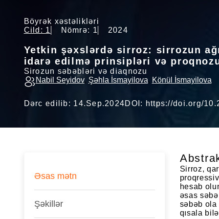
Böyrək xəstəlikləri
Cild: 1
Nömrə: 1
2024
Yetkin şəxslərdə sirroz: sirrozun 
idarə edilmə prinsipləri və proqnoz
Sirozun səbəbləri və diaqnozu
Nabil Seyidov
,
Şəhla İsmayilova
,
Könül İsmayilova
Dərc edilib: 14.Sep.2024
DOI:
https://doi.org/1
Abstra
Sirroz, qa
Əsas mətn
proqressiv
hesab olun
əsas səbəb
Şəkillər
səbəb ola 
qısala bilə