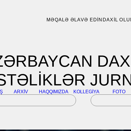
MƏQALƏ ƏLAVƏ EDIN
DAXIL OLU
ZƏRBAYCAN DAXİ
STƏLİKLƏR JURN
IŞ
ARXIV
HAQQIMIZDA
KOLLEGIYA
FOTO