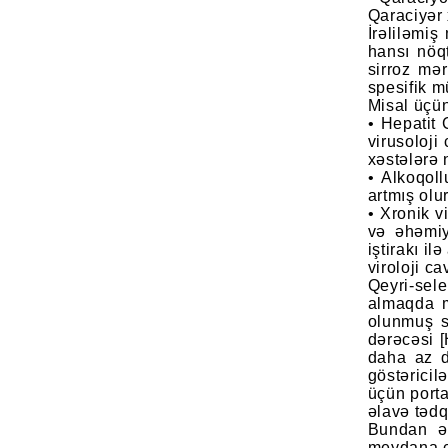
Qaraciyər 
İrəliləmi
hansı nöq
sirroz mə
spesifik m
Misal üçü
• Hepatit 
virusoloji
xəstələrə 
• Alkoqol
artmış olu
• Xronik v
və əhəmiyy
iştirakı i
viroloji c
Qeyri-sel
almaqda m
olunmuş s
dərəcəsi 
daha az d
göstərici
üçün porta
əlavə tədq
Bundan əl
meydana ç