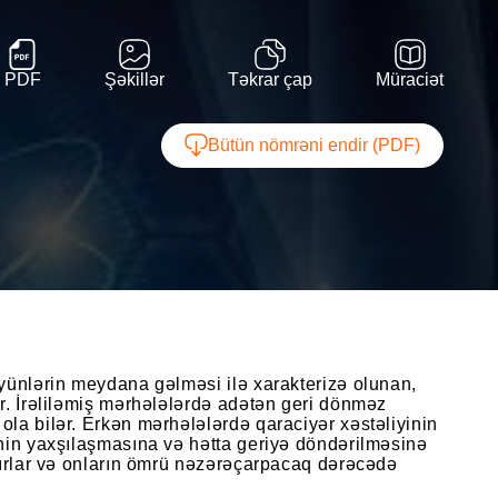
PDF
Şəkillər
Təkrar çap
Müraciət
Bütün nömrəni endir (PDF)
üyünlərin meydana gəlməsi ilə xarakterizə olunan,
r. İrəliləmiş mərhələlərdə adətən geri dönməz
la bilər. Erkən mərhələlərdə qaraciyər xəstəliyinin
inin yaxşılaşmasına və hətta geriyə döndərilməsinə
sdırlar və onların ömrü nəzərəçarpacaq dərəcədə