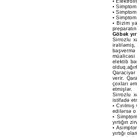
• Elektrol
• Simptoml
• Simptoml
• Simptoml
• Bizim ya
preparatın
Göbək yırt
Sirrozlu x
irəliləmiş
başvermə r
müalicəsi
elektib b
olduq.ağı
Qaraciyər 
verir. Qar
çoxları ə
etmişlər.
Sirrozlu 
istifadə et
• Cırılmış
edilərsə o 
• Simptoma
yırtığın z
• Asimptom
yırtığı ol