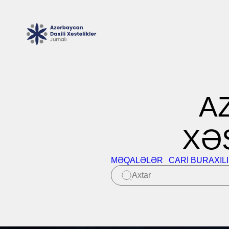
A
XƏ
MƏQALƏLƏR
CARI BURAXIL