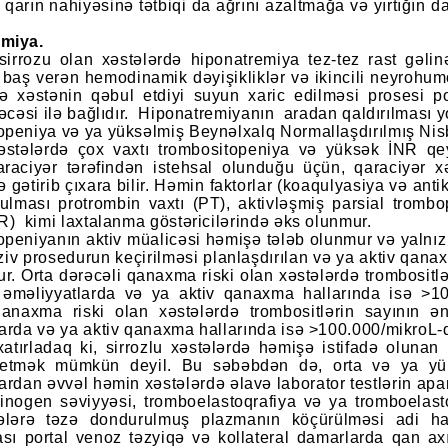
n qarın nahiyəsinə tətbiqi da ağrını azaltmağa və yırtığ
emiya.
 sirrozu olan xəstələrdə hiponatremiya tez-tez rast gəli
 baş verən hemodinamik dəyişikliklər və ikincili neyrohumo
də xəstənin qəbul etdiyi suyun xaric edilməsi prosesi po
rəcəsi ilə bağlıdır. Hiponatremiyanın aradan qaldırılması y
openiya və ya yüksəlmiş Beynəlxalq Normallaşdırılmış Nis
xəstələrdə çox vaxtı trombositopeniya və yüksək İNR qey
qaraciyər tərəfindən istehsal olunduğu üçün, qaraciyər 
ə gətirib çıxara bilir. Həmin faktorlar (koaqulyasiya və a
ulması protrombin vaxtı (PT), aktivləşmiş parsial tromb
R) kimi laxtalanma göstəricilərində əks olunmur.
peniyanın aktiv müalicəsi həmişə tələb olunmur və yalnız
ziv prosedurun keçirilməsi planlaşdırılan və ya aktiv qan
ur. Orta dərəcəli qanaxma riski olan xəstələrdə trombosit
n əməliyyatlarda və ya aktiv qanaxma hallarında isə >10
qanaxma riski olan xəstələrdə trombositlərin sayının 
arda və ya aktiv qanaxma hallarında isə >100.000/mikroL-d
atırladaq ki, sirrozlu xəstələrdə həmişə istifadə olunan
etmək mümkün deyil. Bu səbəbdən də, orta və ya yük
ardan əvvəl həmin xəstələrdə əlavə laborator testlərin apar
brinogen səviyyəsi, tromboelastoqrafiya və ya tromboelas
ələrə təzə dondurulmuş plazmanın köçürülməsi adi ha
ası portal venoz təzyiqə və kollateral damarlarda qan ax