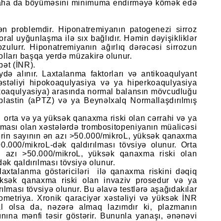
ın daha da böyüməsini minimuma endirməyə kömək edə
nən problemdir. Hiponatremiyanın patogenezi sirroz
ral uyğunlaşma ilə sıx bağlıdır. Həmin dəyişikliklər
zulurr. Hiponatremiyanın ağırlıq dərəcəsi sirrozun
olları başqa yerdə müzakirə olunur.
bət (İNR).
də alınır. Laxtalanma faktorları və antikoaqulyant
xəstəliyi hipokoaqulyasiya və ya hiperkoaqulyasiya
ntikoaqulyasiya) arasında normal balansın mövcudluğu
oplastin (aPTZ) və ya Beynəlxalq Normallaşdırılmış
 orta və ya yüksək qanaxma riski olan cərrahi və ya
axması olan xəstələrdə trombositopeniyanın müalicəsi
lərin sayının ən azı >50.000/mikroL, yüksək qanaxma
0.000/mikroL-dək qaldırılması tövsiyə olunur. Orta
ən azı >50.000/mikroL, yüksək qanaxma riski olan
ək qaldırılması tövsiyə olunur.
 laxtalanma göstəriciləri ilə qanaxma riskini dəqiq
sək qanaxma riski olan invaziv prosedur və ya
ılması tövsiyə olunur. Bu əlavə testlərə aşağıdakılar
tometriya. Xronik qaraciyər xəstəliyi və yüksək İNR
l olsa da, nəzərə almaq lazımdır ki, plazmanın
ınına mənfi təsir göstərir. Bununla yanaşı, ənənəvi