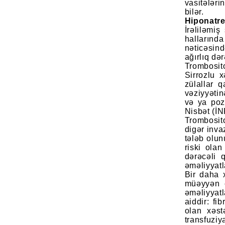
vasitələri
bilər.
Hiponatr
İrəliləmiş
hallarında
nəticəsin
ağırlıq də
Trombosit
Sirrozlu 
zülallar 
vəziyyətin
və ya poz
Nisbət (İN
Trombosito
digər inva
tələb olun
riski ola
dərəcəli 
əməliyyatl
Bir daha x
müəyyən 
əməliyyatl
aiddir: fi
olan xəst
transfuziy