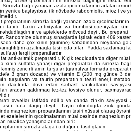
arda, əzələ qıcolmalarının sirrozla bağlılığını təsdiq e
r. Sirrozla bağlı yaranan əzələ qıcolmalarının adətən xroni
rı yenicə başlayıbsa, ilk növbədə rabdomiolis, miozit və ya
lməlidir.
at preparatının sirrozla bağlı yaranan əzələ qıcolmalarını
ini tapıb. Lakin aritmiyalar və trombositopeniyalar kim
 məhdudlaşdırılır və apteklərdə mövcud deyil. Bu preparatı
. Randomizə olunmuş sınaqlarda iştirak edən 409 xəstən
isədə daha çox xinin (quinine) səbəbindən meydana gələn
oyanıqlılığını azaltmaqla təsir edə bilər. Yadda saxlamaq lazı
sulfate) fərqli preparatlardır.
lfat anti-aritmik preparatdır. Kiçik tədqiqatlarda digər m
lə xinin sulfatla yanaşı digər preparatlar da sirrozla bağ
ələnmiş zəncirli amin turşular (qranulyar formada preparat
dəfə 3 qram dozada) və vitamin E (200 mq gündə 3 dəfə
min turşuların və taurin preparatının təsiri enerji metabo
rin daxilində dövr edən sərbəst radikalların səviyyəsin
ları aradan qaldırmaq tez-tez tövsiyə olunur, baxmayaraq
ldir.
ratı əvvəllər istifadə edilib və qanda zinkin səviyyəsi 
 təsiri hələ dəqiq deyil.. Təyin olunduqda zink gün
rində maqnezium preparatlarının təsiri xüsusi olaraq öyrəni
let əzələlərinin qıcolmalarının müalicəsində maqnezium pr
nan müalicə yanaşmalarından biri:
amplarının sirrozla əlaqəli olduğunu təsdiqləyin