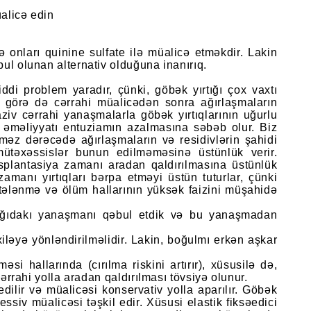
üalicə edin
 onları quinine sulfate ilə müalicə etməkdir. Lakin
ul olunan alternativ olduğuna inanırıq.
ddi problem yaradır, çünki, göbək yırtığı çox vaxtı
na görə də cərrahi müalicədən sonra ağırlaşmaların
iv cərrahi yanaşmalarla göbək yırtıqlarının uğurlu
a əməliyyatı entuziamın azalmasına səbəb olur. Biz
məz dərəcədə ağırlaşmaların və residivlərin şahidi
ütəxəssislər bunun edilməməsinə üstünlük verir.
ansplantasiya zamanı aradan qaldırılmasına üstünlük
zamanı yırtıqları bərpa etməyi üstün tuturlar, çünki
tələnmə və ölüm hallarının yüksək faizini müşahidə
aşağıdakı yanaşmanı qəbul etdik və bu yanaşmadan
iləyə yönləndirilməlidir. Lakin, boğulmı erkən aşkar
əsi hallarında (cırılma riskini artırır), xüsusilə də,
cərrahi yolla aradan qaldırılması tövsiyə olunur.
edilir və müalicəsi konservativ yolla aparılır. Göbək
ssiv müalicəsi təşkil edir. Xüsusi elastik fiksəedici