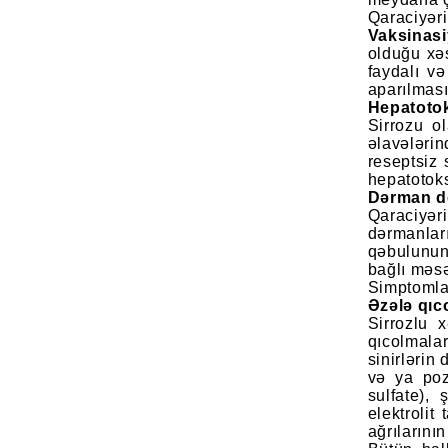
Qaraciyər
Vaksinasi
olduğu xəs
faydalı v
aparılması
Hepatotok
Sirrozu o
əlavələri
reseptsiz 
hepatotoks
Dərman do
Qaraciyər
dərmanları
qəbulunun 
bağlı məsə
Simptomlar
Əzələ qıc
Sirrozlu 
qıcolmalar
sinirlərin
və ya pozğ
sulfate),
elektrolit
ağrılarını