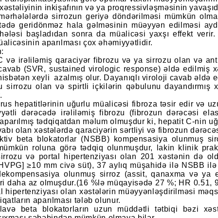
xəstəliyinin inkişafının və ya proqressivləşməsinin yavaşı
ş mərhələlərdə sirrozun geriyə döndərilməsi mümkün olma
tədə geridönməz hala gəlməsinin müəyyən edilməsi aydın 
rhələsi başladıdan sonra da müalicəsi yaxşı effekt verir
üalicəsinin aparılması çox əhəmiyyətlidir.
n:
C və irəliləmiş qaraciyər fibrozu və ya sirrozu olan və ant
 cavab (SVR, sustained virologic response) əldə edilmiş x
nisbətən xeyli azalmış olur. Dayanıqlı viroloji cavab əldə
lu sirrozu olan və spirtli içkilərin qəbulunu dayandırmı
r.
irus hepatitlərinin uğurlu müalicəsi fibroza təsir edir və uz
ətli dərəcədə irəliləmiş fibrozu (fibrozun dərəcəsi elas
lə aparılmış tədqiqatdan məlum olmuşdur ki, hepatit C-nin 
avabı olan xəstələrdə qaraciyərin sərtliyi və fibrozun dərəc
ektiv beta blokatorlar (NSBB) kompensasiya olunmuş siroz
ümkün roluna görə tədqiq olunmuşdur, lakin klinik prak
irrozu və portal hipertenziyası olan 201 xəstənin də ol
[HVPG] ≥10 mm civə süt), 37 aylıq müşahidə ilə NSBB ilə
ekompensasiya olunmuş sirroz (assit, qanaxma və ya en
ləri daha az olmuşdur.(16 %lə müqayisədə 27 %; HR 0.51,
l hipertenziyası olan xəstələrin müəyyənləşdirilməsi məqsə
iqatların aparılması tələb olunur.
avə beta blokatorların uzun müddətli tətbiqi bəzi xəstə
ıxması səbəbindən mümkün olmaya bilər.