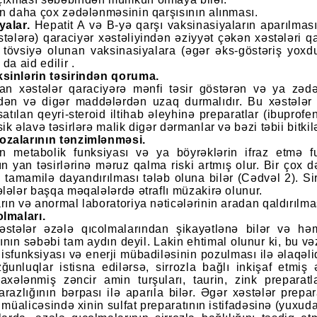
in daha çox zədələnməsinin qarşısının alınması.
yalar.
Hepatit A və B-yə qarşı vaksinasiyaların aparılmas
tələrə) qaraciyər xəstəliyindən əziyyət çəkən xəstələri 
ə tövsiyə olunan vaksinasiyalara (əgər əks-göstəriş yoxd
 da aid edilir .
sinlərin təsirindən qoruma.
lan xəstələr qaraciyərə mənfi təsir göstərən və ya zə
ndən və digər maddələrdən uzaq durmalıdır. Bu xəstələr h
satılan qeyri-steroid iltihab əleyhinə preparatlar (ibupro
ik əlavə təsirlərə malik digər dərmanlar və bəzi təbii bitk
zalarının tənzimlənməsi.
in metabolik funksiyası və ya böyrəklərin ifraz etmə f
n yan təsirlərinə məruz qalma riski artmış olur. Bir çox 
tamamilə dayandırılması tələb oluna bilər (Cədvəl 2). Siro
lələr başqa məqalələrdə ətraflı müzakirə olunur.
ın və anormal laboratoriya nəticələrinin aradan qaldırılma
olmaları.
xəstələr əzələ qıcolmalarından şikayətlənə bilər və h
ının səbəbi tam aydın deyil. Lakin ehtimal olunur ki, bu v
 disfunksiyası və enerji mübadiləsinin pozulması ilə əlaqəli
unluqlar istisna edilərsə, sirrozla bağlı inkişaf etmiş 
 şaxələnmiş zəncir amin turşuları, taurin, zink preparat
 tarazlığının bərpası ilə aparıla bilər. Əgər xəstələr prepa
n müalicəsində xinin sulfat preparatının istifadəsinə (yux