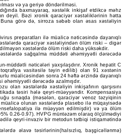
dılması və ya geriyə döndərilməsi.
dığında baxmayaraq, xəstəlik inkişaf etdikcə məhz
deyil. Bəzi xronik qaraciyər xəstəliklərinin hətta
. Buna görə də, sirroza səbəb olan əsas xəstəliyin
ivirus preparatları ilə müalicə nəticəsində dayanıqlı
əstələrdə qaraciyər xəstəliyindən ölüm riski – digər
 edilməyən xəstələrdə ölüm riski daha yüksəkdir.
ş xəstələrdə sağqalma müddəti əhəmiyyətli dərəcədə
un-müddətli nəticələri yaxşılaşdırır. Xronik hepatit C
toqrafiya vasitəsilə təyin edilib) olan 91 xəstənin
uğurlu müalicəsindən sonra 24 həftə ərzində dayanıqlı
əsi əhəmiyyətli dərəcədə azalmışdır.
u olan xəstələrdə xəstəliyin inkişafının qarşısını
tikada təsiri hələ qeyri-müəyyəndir. Kompensasiya
duğu sınaqda (məsələn, qaraciyər venoz təzyiqinin
 müalicə olunan xəstələrdə plasebo ilə müqayisədə
sefalopatiya ilə müəyyən edilmişdir) və ya ölüm
 95% 0.26-0.97). HVPG müntəzəm olaraq ölçülmədiyi
dilə qeyri-invaziv bir metodun tətbiqi istiqamətində
lərdə əlavə təsirlərinin(halsızlıq, başgicəllənmə)