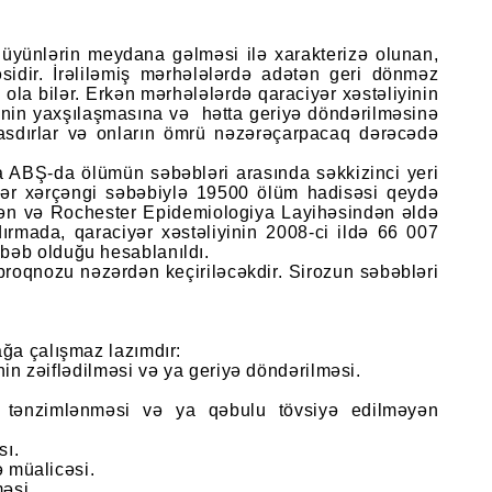
düyünlərin meydana gəlməsi ilə xarakterizə olunan,
sidir. İrəliləmiş mərhələlərdə adətən geri dönməz
ola bilər. Erkən mərhələlərdə qaraciyər xəstəliyinin
tinin yaxşılaşmasına və hətta geriyə döndərilməsinə
ssasdırlar və onların ömrü nəzərəçarpacaq dərəcədə
 ABŞ-da ölümün səbəbləri arasında səkkizinci yeri
yər xərçəngi səbəbiylə 19500 ölüm hadisəsi qeydə
indən və Rochester Epidemiologiya Layihəsindən əldə
ırmada, qaraciyər xəstəliyinin 2008-ci ildə 66 007
bəb olduğu hesablanıldı.
proqnozu nəzərdən keçiriləcəkdir. Sirozun səbəbləri
ağa çalışmaz lazımdır:
nin zəiflədilməsi və ya geriyə döndərilməsi.
ın tənzimlənməsi və ya qəbulu tövsiyə edilməyən
sı.
və müalicəsi.
məsi.