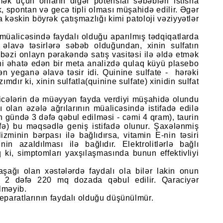
tmək üçün onların digər potensial səbəbləri istisna
k, spontan və gecə tipli olması müşahidə edilir. Əgər
 kəskin böyrək çatışmazlığı kimi patoloji vəziyyətlər
n müalicəsində faydalı olduğu aparılmış tədqiqatlarda
i əlavə təsirlərə səbəb olduğundan, xinin sulfatın
 bəzi onlayn pərakəndə satış vasitəsi ilə əldə etmək
i əhatə edən bir meta analizdə qulaq küyü plasebo
 yeganə əlavə təsir idi. Quinine sulfate - hərəki
mdır ki, xinin sulfatla(quinine sulfate) xinidin sulfat
üalicələrin də müəyyən fayda verdiyi müşahidə olundu
lı olan əzələ ağrılarının müalicəsində istifadə edilə
ın gündə 3 dəfə qəbul edilməsi - cəmi 4 qram), taurin
) bu məqsədlə geniş istifadə olunur. Şaxələnmiş
lizminin bərpası ilə bağlıdırsa, vitamin E-nin təsiri
in azaldılması ilə bağlıdır. Elektrolitlərlə bağlı
 ki, simptomları yaxşılaşmasında bunun effektivliyi
aşağı olan xəstələrdə faydalı ola bilər lakin onun
də 2 dəfə 220 mq dozada qəbul edilir. Qaraciyər
lməyib.
eparatlarının faydalı olduğu düşünülmür.