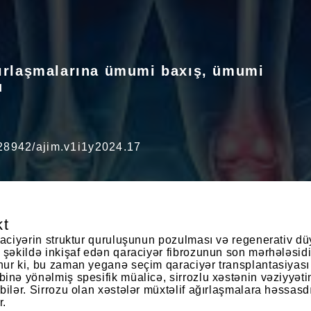
ağırlaşmalarına ümumi baxış, ümumi
u
0.28942/ajim.v1i1y2024.17
kt
raciyərin struktur quruluşunun pozulması və regenerativ d
 şəkildə inkişaf edən qaraciyər fibrozunun son mərhələsidi
ur ki, bu zaman yeganə seçim qaraciyər transplantasiyası o
inə yönəlmiş spesifik müalicə, sirrozlu xəstənin vəziyyət
bilər. Sirrozu olan xəstələr müxtəlif ağırlaşmalara həssa
r.