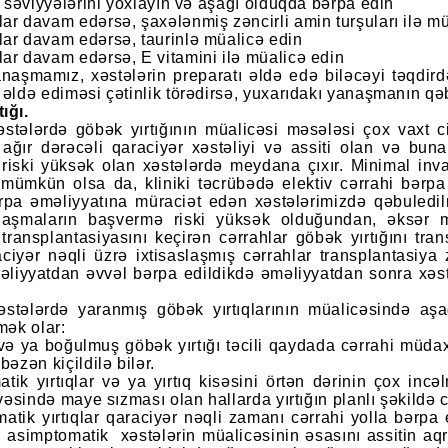
it səviyyələrini yoxlayın və aşağı olduqda bərpa edin
ar davam edərsə, şaxələnmiş zəncirli amin turşuları ilə m
ar davam edərsə, taurinlə müalicə edin
ar davam edərsə, E vitamini ilə müalicə edin
naşmamız, xəstələrin preparatı əldə edə biləcəyi təqdirdə
 əldə ediməsi çətinlik törədirsə, yuxarıdakı yanaşmanın qəb
ığı.
əstələrdə göbək yırtığının müalicəsi məsələsi çox vaxt ci
, ağır dərəcəli qaraciyər xəstəliyi və assiti olan və bu
iski yüksək olan xəstələrdə meydana çıxır. Minimal invaz
 mümkün olsa da, kliniki təcrübədə elektiv cərrahi bərp
ərpa əməliyyatına müraciət edən xəstələrimizdə qəbuledil
rlaşmaların başvermə riski yüksək olduğundan, əksər m
transplantasiyasını keçirən cərrahlar göbək yırtığını tr
aciyər nəqli üzrə ixtisaslaşmış cərrahlar transplantasiya 
məliyyatdan əvvəl bərpa edildikdə əməliyyatdan sonra xəs
xəstələrdə yaranmış göbək yırtıqlarının müalicəsində 
mək olar:
 və ya boğulmuş göbək yırtığı təcili qaydada cərrahi müdax
bəzən kiçildilə bilər.
tik yırtıqlar və ya yırtıq kisəsini örtən dərinin çox incəlm
irvəsində maye sızması olan hallarda yırtığın planlı şəkildə 
atik yırtıqlar qaraciyər nəqli zamanı cərrahi yolla bərpa 
an asimptomatik xəstələrin müalicəsinin əsasını assitin aqre