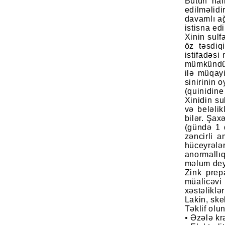
Bütün hall
edilməlidi
davamlı ağ
istisna edi
Xinin sulf
öz təsdiq
istifadəsi
mümkündür
ilə müqay
sinirinin 
(quinidine 
Xinidin su
və beləlik
bilər. Şax
(gündə 1 
zəncirli a
hüceyrələ
anormallıq
məlum deyi
Zink prepa
müalicəvi
xəstəliklə
Lakin, ske
Təklif olu
• Əzələ kr