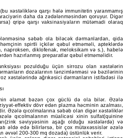
ı(bu xəstəliklərə qarşı hələ immunitetin yaranmamış
qaraciyərin daha da zədələnməsindən qoruyur. Digər
ursa) qripə qarşı vaksinasiyaların mütəmadi olaraq
dələnməsinə səbəb ola biləcək dərmanlardan, qida
əmçinin spirtli içkilər qəbul etməməli, apteklərdə
fen, naproksen, diklofenak, meloksikam və s.), habelə
ilərdən hazırlanmış preparatlar qəbul etməməlidir.
unksiyası pozulduğu üçün sirrozu olan xəstələrin
dərmanların dozalarının tənzimlənməsi və bəzilərinin
z xəstələrində ağrıkəsici dərmanların istifadəsi ilə
sı
əmin əlamət bəzən çox güclü də ola bilər. Əzələ
əziyyət-effektiv dövr edən plazma həcminin azalması,
dir. Əzələ qıcolmalarına səbəb olan digər xəstəliklər
əzələ qıcolmalarının müalicəsi xinin sulfat(quinine
ları(zink səviyyəsinin aşağı olduğu xəstələrdə) və
ratı əldə edə bilirlərsə, bir çox mütəxəssislər əzələ
udan əvvəl 200-300 mq dozada) üstünlük verir.