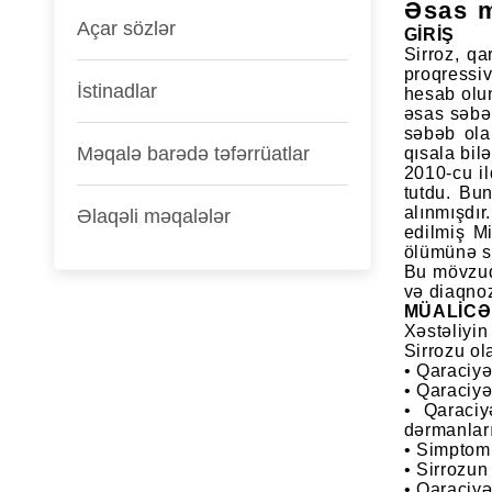
Əsas 
Açar sözlər
GİRİŞ
Sirroz, qa
proqressi
İstinadlar
hesab olun
əsas səbəb
səbəb ola
Məqalə barədə təfərrüatlar
qısala bilə
2010-cu i
tutdu. Bu
alınmışdır
Əlaqəli məqalələr
edilmiş Mi
ölümünə s
Bu mövzuda
və diaqno
MÜALİCƏ
Xəstəliyi
Sirrozu ol
• Qaraciyə
• Qaraciyə
• Qaraciy
dərmanları
• Simptoml
• Sirrozun
• Qaraciyə