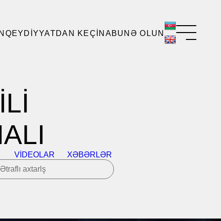
N
QEYDIYYATDAN KEÇIN
ABUNƏ OLUN
Lİ
ALI
VIDEOLAR
XƏBƏRLƏR
Ətraflı axtarlş