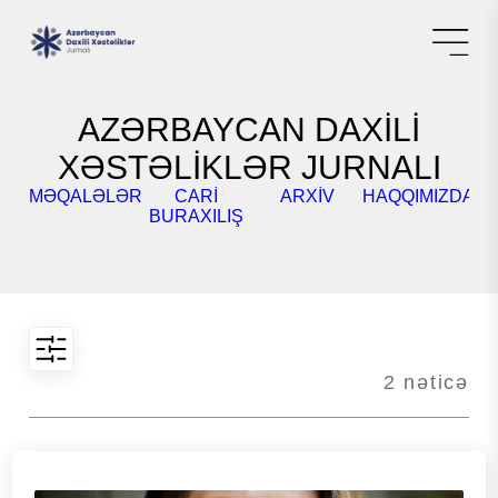
AZƏRBAYCAN DAXİLİ
XƏSTƏLİKLƏR JURNALI
MƏQALƏLƏR
CARI
ARXIV
HAQQIMIZDA
K
BURAXILIŞ
2 nəticə