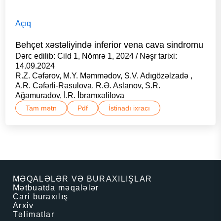
Açıq
Behçet xəstəliyində inferior vena cava sindromu
Dərc edilib: Cild 1, Nömrə 1, 2024 / Nəşr tarixi:
14.09.2024
R.Z. Cəfərov, M.Y. Məmmədov, S.V. Adıgözəlzadə ,
A.R. Cəfərli-Rəsulova, R.Ə. Aslanov, S.R.
Ağamuradov, İ.R. İbramxəlilova
Tam mətn
Pdf
İstinadı ixracı
MƏQALƏLƏR VƏ BURAXILIŞLAR
Mətbuatda məqalələr
Cari buraxılış
Arxiv
Təlimatlar