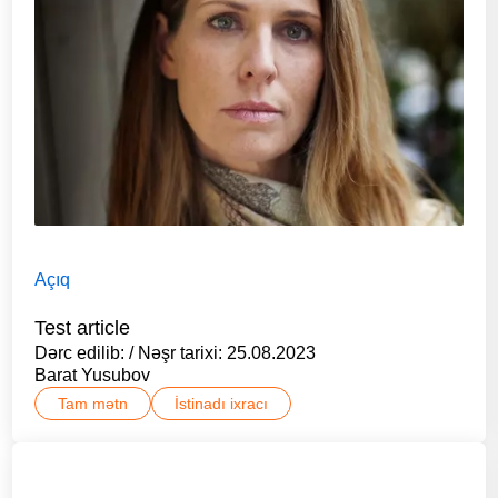
Açıq
Test article
Dərc edilib: / Nəşr tarixi: 25.08.2023
Barat Yusubov
Tam mətn
İstinadı ixracı