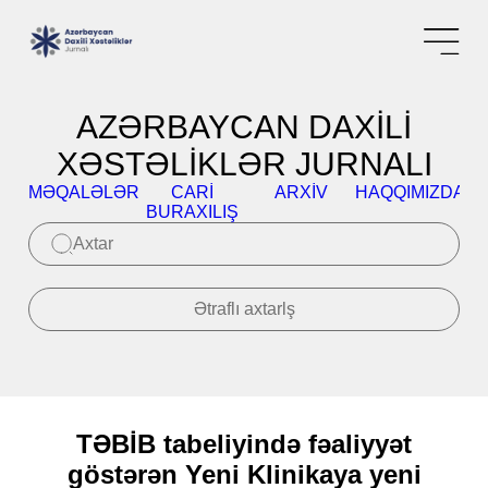
AZƏRBAYCAN DAXİLİ
XƏSTƏLİKLƏR JURNALI
MƏQALƏLƏR
CARI
ARXIV
HAQQIMIZDA
K
BURAXILIŞ
Ətraflı axtarlş
TƏBİB tabeliyində fəaliyyət
göstərən Yeni Klinikaya yeni