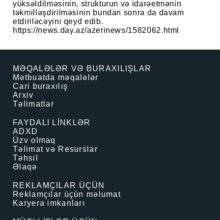
yüksəldilməsinin, strukturun və idarəetmənin
təkmilləşdirilməsinin bundan sonra da davam
etdiriləcəyini qeyd edib.
https://news.day.az/azerinews/1582062.html
MƏQALƏLƏR VƏ BURAXILIŞLAR
Mətbuatda məqalələr
Cari buraxılış
Arxiv
Təlimatlar
FAYDALI LİNKLƏR
ADXD
Üzv olmaq
Təlimat və Resurslar
Təhsil
Əlaqə
REKLAMÇILAR ÜÇÜN
Reklamçılar üçün məlumat
Karyera imkanları