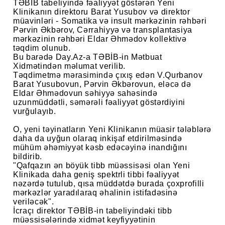
TƏBİB tabeliyində fəaliyyət göstərən Yeni
Klinikanın direktoru Barat Yusubov və direktor
müavinləri - Somatika və insult mərkəzinin rəhbəri
Pərvin Əkbərov, Cərrahiyyə və transplantasiya
mərkəzinin rəhbəri Eldar Əhmədov kollektivə
təqdim olunub.
Bu barədə Day.Az-a TƏBİB-in Mətbuat
Xidmətindən məlumat verilib.
Təqdimetmə mərasimində çıxış edən V.Qurbanov
Barat Yusubovun, Pərvin Əkbərovun, eləcə də
Eldar Əhmədovun səhiyyə sahəsində
uzunmüddətli, səmərəli fəaliyyət göstərdiyini
vurğulayıb.
O, yeni təyinatların Yeni Klinikanın müasir tələblərə
daha da uyğun olaraq inkişaf etdirilməsində
mühüm əhəmiyyət kəsb edəcəyinə inandığını
bildirib.
"Qafqazın ən böyük tibb müəssisəsi olan Yeni
Klinikada daha geniş spektrli tibbi fəaliyyət
nəzərdə tutulub, qısa müddətdə burada çoxprofilli
mərkəzlər yaradılaraq əhalinin istifadəsinə
veriləcək".
İcraçı direktor TƏBİB-in tabeliyindəki tibb
müəssisələrində xidmət keyfiyyətinin